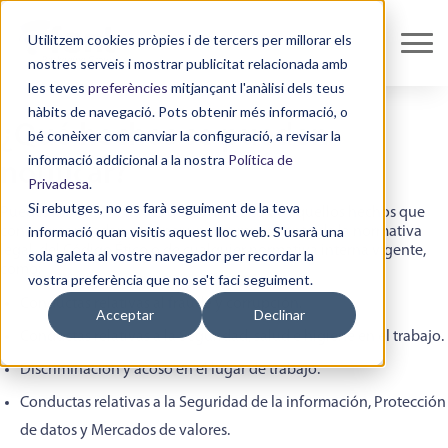
Utilitzem cookies pròpies i de tercers per millorar els
nostres serveis i mostrar publicitat relacionada amb
les teves
preferències
mitjançant l'anàlisi dels teus
hàbits de navegació. Pots obtenir més informació, o
¿Qué hechos se pueden
bé conèixer com canviar la configuració, a revisar la
informació addicional a la nostra
Política de
notificar?
Privadesa
.
Si rebutges, no es farà seguiment de la teva
Puedes informar a través del Canal Ético de aquellos hechos que
informació quan visitis aquest lloc web. S'usarà una
consideres puedan suponer un incumplimiento de la normativa
legal, del Código Ético o de cualquier normativa interna vigente,
sola galeta al vostre navegador per recordar la
como:
vostra preferència que no se't faci seguiment.
Conductas relativas al fraude y corrupción.
Acceptar
Declinar
Conductas relativas a la Seguridad, salud e higiene en el trabajo.
Discriminación y acoso en el lugar de trabajo.
Conductas relativas a la Seguridad de la información, Protección
de datos y
Mercados de valores.