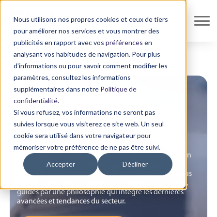
Nous utilisons nos propres cookies et ceux de tiers
pour améliorer nos services et vous montrer des
publicités en rapport avec vos
préférences
en
analysant vos habitudes de navigation. Pour plus
d'informations ou pour savoir comment modifier les
paramètres, consultez les informations
supplémentaires dans notre
Politique de
confidentialité
.
Protéger ce qui est
Si vous refusez, vos informations ne seront pas
suivies lorsque vous visiterez ce site web. Un seul
important
cookie sera utilisé dans votre navigateur pour
mémoriser votre préférence de ne pas être suivi.
Font Packaging conçoit et fabrique des emballages en
Accepter
Décliner
carton ondulé qui allient efficacité, résistance et
engagement environnemental. Notre expérience nous
permet d'être des spécialistes des solutions de pointe,
guidés par une philosophie qui intègre les dernières
avancées et tendances du secteur.